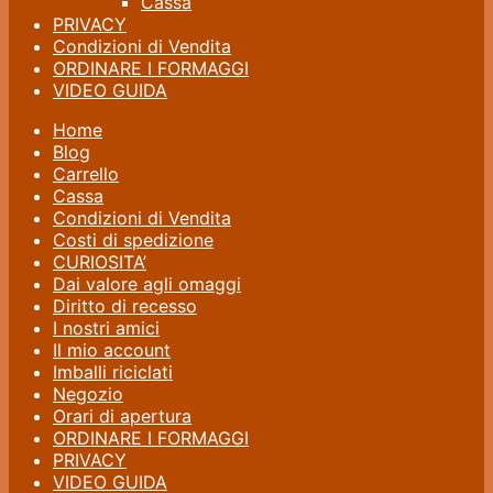
Cassa
PRIVACY
Condizioni di Vendita
ORDINARE I FORMAGGI
VIDEO GUIDA
Home
Blog
Carrello
Cassa
Condizioni di Vendita
Costi di spedizione
CURIOSITA’
Dai valore agli omaggi
Diritto di recesso
I nostri amici
Il mio account
Imballi riciclati
Negozio
Orari di apertura
ORDINARE I FORMAGGI
PRIVACY
VIDEO GUIDA