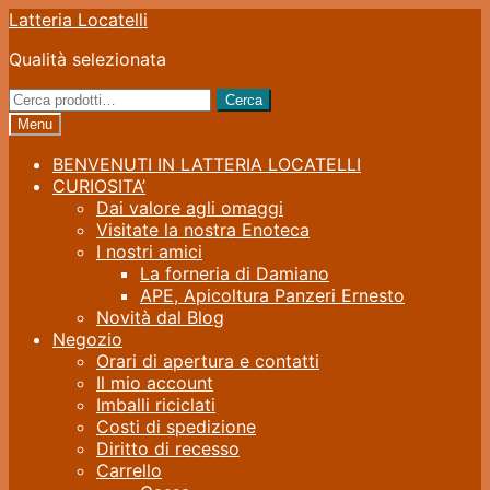
Vai
Vai
Latteria Locatelli
alla
al
Qualità selezionata
navigazione
contenuto
Cerca:
Cerca
Menu
BENVENUTI IN LATTERIA LOCATELLI
CURIOSITA’
Dai valore agli omaggi
Visitate la nostra Enoteca
I nostri amici
La forneria di Damiano
APE, Apicoltura Panzeri Ernesto
Novità dal Blog
Negozio
Orari di apertura e contatti
Il mio account
Imballi riciclati
Costi di spedizione
Diritto di recesso
Carrello