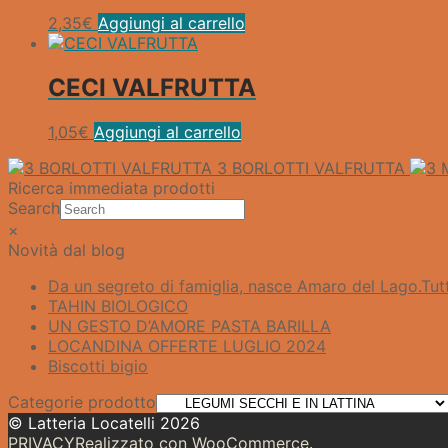
2,35
€
Aggiungi al carrello
CECI VALFRUTTA
1,05
€
Aggiungi al carrello
3 BORLOTTI VALFRUTTA
Ricerca immediata prodotti
Search
×
Novità dal blog
Da un segreto di famiglia, nasce Amaro del Lago.​Tutt
TAHIN BIOLOGICO
UN GESTO D’AMORE PASTA BARILLA
LOCANDINA OFFERTE LUGLIO 2024
Biscotti bigio
Categorie prodotto
© Latteria Locatelli 2026
PRIVACY
Realizzato con WooCommerce
.