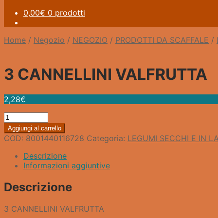
0,00
€
0 prodotti
Home
/
Negozio
/
NEGOZIO
/
PRODOTTI DA SCAFFALE
/
3 CANNELLINI VALFRUTTA
2,28
€
3
CANNELLINI
Aggiungi al carrello
VALFRUTTA
COD:
8001440116728
Categoria:
LEGUMI SECCHI E IN L
quantità
Descrizione
Informazioni aggiuntive
Descrizione
3 CANNELLINI VALFRUTTA