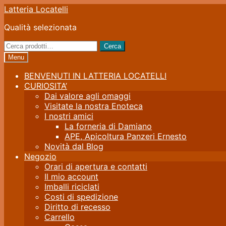
Vai
Vai
Latteria Locatelli
alla
al
Qualità selezionata
navigazione
contenuto
Cerca:
Cerca
Menu
BENVENUTI IN LATTERIA LOCATELLI
CURIOSITA’
Dai valore agli omaggi
Visitate la nostra Enoteca
I nostri amici
La forneria di Damiano
APE, Apicoltura Panzeri Ernesto
Novità dal Blog
Negozio
Orari di apertura e contatti
Il mio account
Imballi riciclati
Costi di spedizione
Diritto di recesso
Carrello