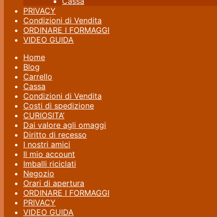
Cassa
PRIVACY
Condizioni di Vendita
ORDINARE I FORMAGGI
VIDEO GUIDA
Home
Blog
Carrello
Cassa
Condizioni di Vendita
Costi di spedizione
CURIOSITA’
Dai valore agli omaggi
Diritto di recesso
I nostri amici
Il mio account
Imballi riciclati
Negozio
Orari di apertura
ORDINARE I FORMAGGI
PRIVACY
VIDEO GUIDA