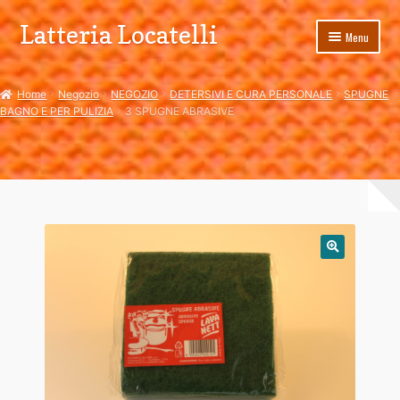
Latteria Locatelli
Vai
Vai
Menu
alla
al
navigazione
contenuto
Home
Home
Negozio
NEGOZIO
DETERSIVI E CURA PERSONALE
SPUGNE
BAGNO E PER PULIZIA
3 SPUGNE ABRASIVE
Blog
Carrello
Cassa
Condizioni di Vendita
Costi di spedizione
CURIOSITA’
Dai valore agli omaggi