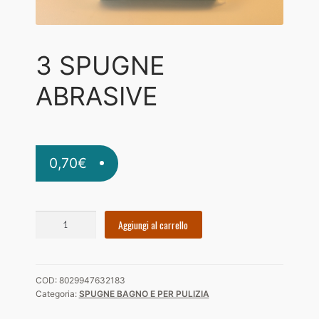
Diritto di recesso
I nostri amici
3 SPUGNE
Il mio account
ABRASIVE
Imballi riciclati
Negozio
0,70
€
Orari di apertura
ORDINARE I FORMAGGI
3
Aggiungi al carrello
PRIVACY
SPUGNE
ABRASIVE
VIDEO GUIDA
quantità
COD:
8029947632183
Categoria:
SPUGNE BAGNO E PER PULIZIA