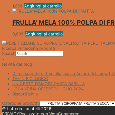
1,65
€
Aggiungi al carrello
FRULLA’ MELA 100% POLPA DI F
0,89
€
Aggiungi al carrello
PERE ITALIA
Ricerca immediata prodotti
Search
×
Novità dal blog
Da un segreto di famiglia, nasce Amaro del Lago.​Tutt
TAHIN BIOLOGICO
UN GESTO D’AMORE PASTA BARILLA
LOCANDINA OFFERTE LUGLIO 2024
Biscotti bigio
Categorie prodotto
© Latteria Locatelli 2026
PRIVACY
Realizzato con WooCommerce
.