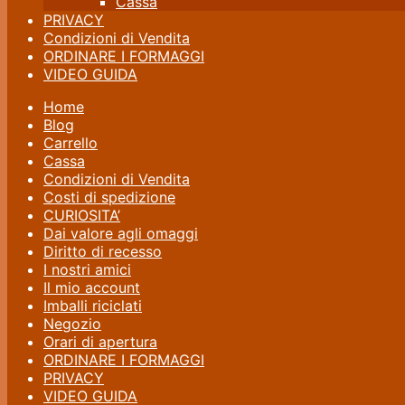
Cassa
PRIVACY
Condizioni di Vendita
ORDINARE I FORMAGGI
VIDEO GUIDA
Home
Blog
Carrello
Cassa
Condizioni di Vendita
Costi di spedizione
CURIOSITA’
Dai valore agli omaggi
Diritto di recesso
I nostri amici
Il mio account
Imballi riciclati
Negozio
Orari di apertura
ORDINARE I FORMAGGI
PRIVACY
VIDEO GUIDA