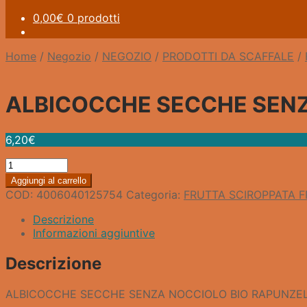
0,00
€
0 prodotti
Home
/
Negozio
/
NEGOZIO
/
PRODOTTI DA SCAFFALE
/
ALBICOCCHE SECCHE SENZ
6,20
€
ALBICOCCHE
SECCHE
Aggiungi al carrello
SENZA
COD:
4006040125754
Categoria:
FRUTTA SCIROPPATA 
NOCCIOLO
BIO
Descrizione
RAPUNZEL
Informazioni aggiuntive
quantità
Descrizione
ALBICOCCHE SECCHE SENZA NOCCIOLO BIO RAPUNZE