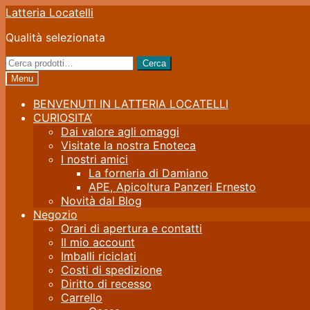
Vai
Vai
Latteria Locatelli
alla
al
Qualità selezionata
navigazione
contenuto
Cerca:
Cerca
Menu
BENVENUTI IN LATTERIA LOCATELLI
CURIOSITA’
Dai valore agli omaggi
Visitate la nostra Enoteca
I nostri amici
La forneria di Damiano
APE, Apicoltura Panzeri Ernesto
Novità dal Blog
Negozio
Orari di apertura e contatti
Il mio account
Imballi riciclati
Costi di spedizione
Diritto di recesso
Carrello