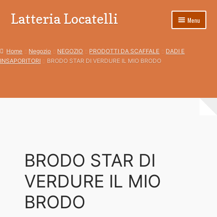
Latteria Locatelli
Vai
Vai
Menu
alla
al
navigazione
contenuto
Home
Home
Negozio
NEGOZIO
PRODOTTI DA SCAFFALE
DADI E
INSAPORITORI
BRODO STAR DI VERDURE IL MIO BRODO
Blog
Carrello
Cassa
Condizioni di Vendita
Costi di spedizione
BRODO STAR DI
CURIOSITA’
VERDURE IL MIO
BRODO
Dai valore agli omaggi