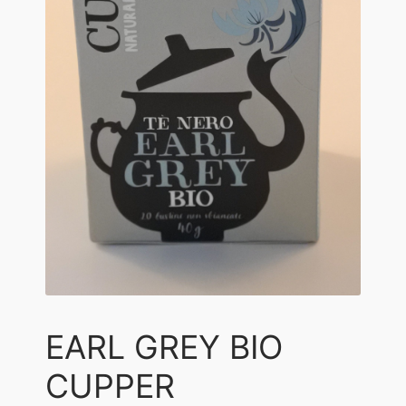
Diritto di recesso
I nostri amici
Il mio account
Imballi riciclati
Negozio
Orari di apertura
ORDINARE I FORMAGGI
PRIVACY
VIDEO GUIDA
EARL GREY BIO
CUPPER