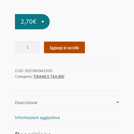
2,70
€
EARL
Aggiungi al carrello
GREY
BIO
CUPPER
COD:
5021991942303
quantità
Categoria:
TISANE E TEA BIO
Descrizione
Informazioni aggiuntive