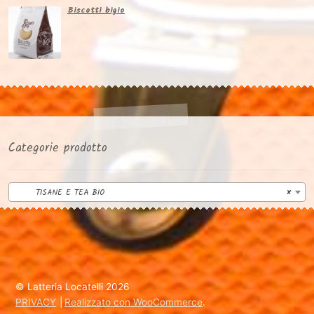
Biscotti bigio
Categorie prodotto
TISANE E TEA BIO
×
© Latteria Locatelli 2026
PRIVACY
Realizzato con WooCommerce
.