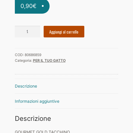
Diritto di recesso
0,90
€
I nostri amici
Il mio account
GOURMET
Aggiungi al carrello
GOLD
Imballi riciclati
TACCHINO
quantità
Negozio
COD:
80686859
Categoria:
PER IL TUO GATTO
Orari di apertura
ORDINARE I FORMAGGI
Descrizione
PRIVACY
Informazioni aggiuntive
VIDEO GUIDA
Descrizione
GOURMET GOLD TACCHINO