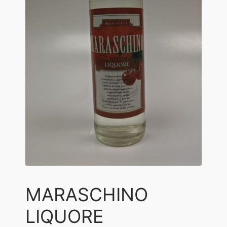
Diritto di recesso
I nostri amici
Il mio account
Imballi riciclati
Negozio
Orari di apertura
ORDINARE I FORMAGGI
PRIVACY
VIDEO GUIDA
MARASCHINO
LIQUORE