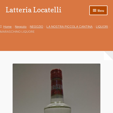
Latteria Locatelli
Vai
Vai
Menu
alla
al
navigazione
contenuto
Home
Home
Negozio
NEGOZIO
LA NOSTRA PICCOLA CANTINA
LIQUORI
MARASCHINO LIQUORE
Blog
Carrello
Cassa
Condizioni di Vendita
Costi di spedizione
CURIOSITA’
Dai valore agli omaggi