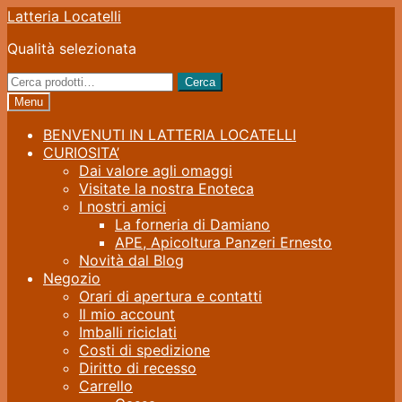
Vai
Vai
Latteria Locatelli
alla
al
Qualità selezionata
navigazione
contenuto
Cerca:
Cerca
Menu
BENVENUTI IN LATTERIA LOCATELLI
CURIOSITA’
Dai valore agli omaggi
Visitate la nostra Enoteca
I nostri amici
La forneria di Damiano
APE, Apicoltura Panzeri Ernesto
Novità dal Blog
Negozio
Orari di apertura e contatti
Il mio account
Imballi riciclati
Costi di spedizione
Diritto di recesso
Carrello