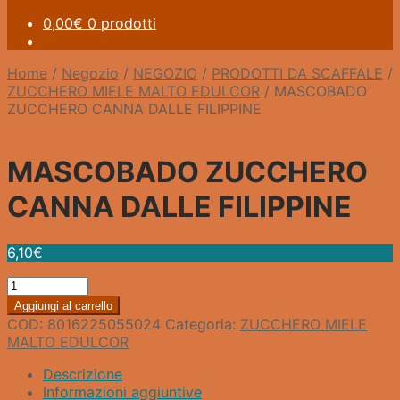
0,00
€
0 prodotti
Home
/
Negozio
/
NEGOZIO
/
PRODOTTI DA SCAFFALE
/
ZUCCHERO MIELE MALTO EDULCOR
/
MASCOBADO
ZUCCHERO CANNA DALLE FILIPPINE
MASCOBADO ZUCCHERO
CANNA DALLE FILIPPINE
6,10
€
MASCOBADO
ZUCCHERO
Aggiungi al carrello
CANNA
COD:
8016225055024
Categoria:
ZUCCHERO MIELE
DALLE
MALTO EDULCOR
FILIPPINE
quantità
Descrizione
Informazioni aggiuntive