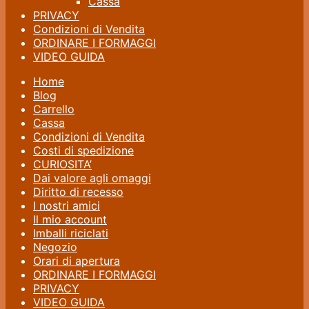
Cassa
PRIVACY
Condizioni di Vendita
ORDINARE I FORMAGGI
VIDEO GUIDA
Home
Blog
Carrello
Cassa
Condizioni di Vendita
Costi di spedizione
CURIOSITA’
Dai valore agli omaggi
Diritto di recesso
I nostri amici
Il mio account
Imballi riciclati
Negozio
Orari di apertura
ORDINARE I FORMAGGI
PRIVACY
VIDEO GUIDA