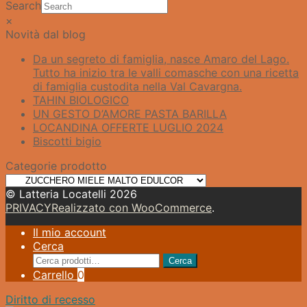
Search
×
Novità dal blog
Da un segreto di famiglia, nasce Amaro del Lago.​
Tutto ha inizio tra le valli comasche con una ricetta
di famiglia custodita nella Val Cavargna.
TAHIN BIOLOGICO
UN GESTO D’AMORE PASTA BARILLA
LOCANDINA OFFERTE LUGLIO 2024
Biscotti bigio
Categorie prodotto
© Latteria Locatelli 2026
PRIVACY
Realizzato con WooCommerce
.
Il mio account
Cerca
Cerca:
Cerca
Carrello
0
Diritto di recesso