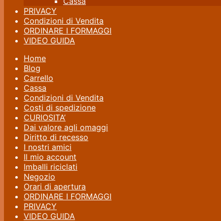
Cassa
PRIVACY
Condizioni di Vendita
ORDINARE I FORMAGGI
VIDEO GUIDA
Home
Blog
Carrello
Cassa
Condizioni di Vendita
Costi di spedizione
CURIOSITA’
Dai valore agli omaggi
Diritto di recesso
I nostri amici
Il mio account
Imballi riciclati
Negozio
Orari di apertura
ORDINARE I FORMAGGI
PRIVACY
VIDEO GUIDA