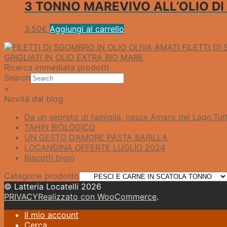
3 TONNO MAREVIVO ALL’OLIO DI
3,50
€
Aggiungi al carrello
FILETTI DI
GRIGLIATI IN OLIO EXTRA RIO MARE
Ricerca immediata prodotti
Search
×
Novità dal blog
Da un segreto di famiglia, nasce Amaro del Lago.​Tutt
TAHIN BIOLOGICO
UN GESTO D’AMORE PASTA BARILLA
LOCANDINA OFFERTE LUGLIO 2024
Biscotti bigio
Categorie prodotto
© Latteria Locatelli 2026
PRIVACY
Realizzato con WooCommerce
.
Il mio account
Cerca