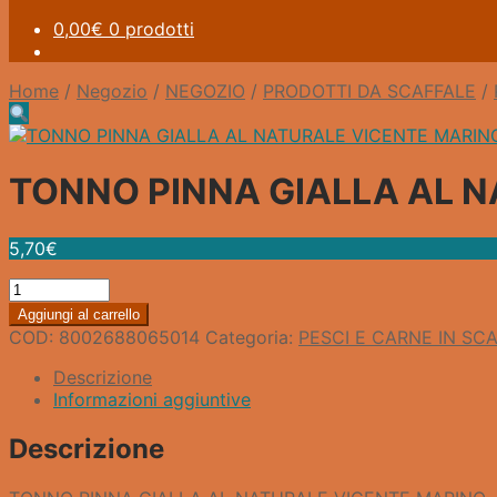
0,00
€
0 prodotti
Home
/
Negozio
/
NEGOZIO
/
PRODOTTI DA SCAFFALE
/
TONNO PINNA GIALLA AL 
5,70
€
TONNO
PINNA
Aggiungi al carrello
GIALLA
COD:
8002688065014
Categoria:
PESCI E CARNE IN S
AL
NATURALE
Descrizione
VICENTE
Informazioni aggiuntive
MARINO
quantità
Descrizione