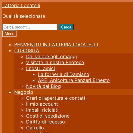
Vai
Vai
Latteria Locatelli
alla
al
Qualità selezionata
navigazione
contenuto
Cerca:
Cerca
Menu
BENVENUTI IN LATTERIA LOCATELLI
CURIOSITA’
Dai valore agli omaggi
Visitate la nostra Enoteca
I nostri amici
La forneria di Damiano
APE, Apicoltura Panzeri Ernesto
Novità dal Blog
Negozio
Orari di apertura e contatti
Il mio account
Imballi riciclati
Costi di spedizione
Diritto di recesso
Carrello