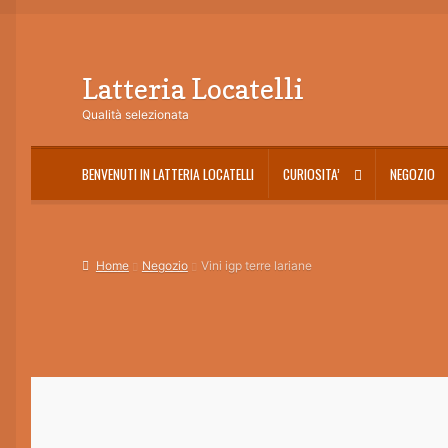
Latteria Locatelli
Vai
Vai
alla
al
Qualità selezionata
navigazione
contenuto
BENVENUTI IN LATTERIA LOCATELLI
CURIOSITA’
NEGOZIO
Home
Blog
Carrello
Cassa
Condizioni di Vendita
Costi di spedizione
CURIO
Home
Negozio
Vini igp terre lariane
Orari di apertura
ORDINARE I FORMAGGI
PRIVACY
VIDEO GUIDA