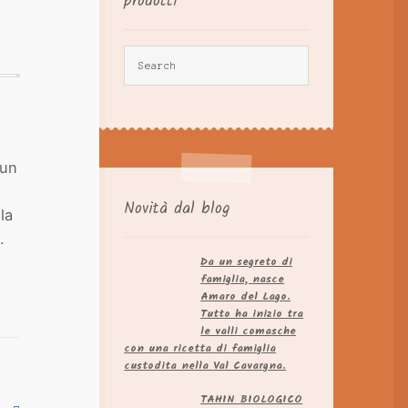
prodotti
 un
Novità dal blog
la
.
Da un segreto di
famiglia, nasce
Amaro del Lago.​
Tutto ha inizio tra
le valli comasche
con una ricetta di famiglia
custodita nella Val Cavargna.
TAHIN BIOLOGICO