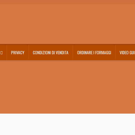
PRIVACY
CONDIZIONI DI VENDITA
ORDINARE I FORMAGGI
VIDEO GU
SITA’
Dai valore agli omaggi
Diritto di recesso
I nostri amici
Il mio account
Imballi riciclat